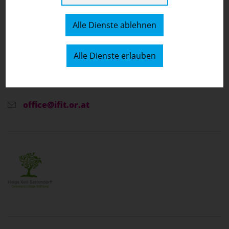
IFIT- und BeFIT: Inklusive Schulen
Alle Dienste ablehnen
Nordbahnstraße 36 / Stiege 2 / 6.2 1020 Wien
[
Auf der Karte anzeigen
]
Alle Dienste erlauben
01/919 50 10
office@ifit.or.at