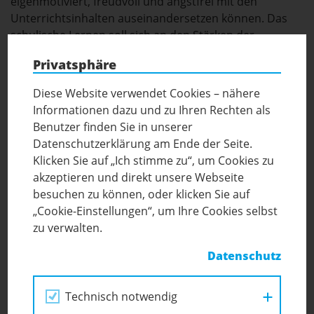
eigenmotiviert, freudvoll und angstfrei mit den
Unterrichtsinhalten auseinandersetzen können. Das
schulische Lernen soll sich an den Stärken der
Schüler:innen orientieren und diesen ermöglichen, sich
Privatsphäre
selbst positiv im Lernprozess zu erleben.
Diese Website verwendet Cookies – nähere
Informationen dazu und zu Ihren Rechten als
Unterrichtsgegenstände an der
Benutzer finden Sie in unserer
Inklusiven FIT-Schule (Allgemein- und
Datenschutzerklärung am Ende der Seite.
persönlichkeitsbildender Unterricht):
Klicken Sie auf „Ich stimme zu“, um Cookies zu
AUB: Arbeit und Beruf mit den Schwerpunkten
akzeptieren und direkt unsere Webseite
Arbeitsorientierungstraining, Berufsorientierung
besuchen zu können, oder klicken Sie auf
und Kommunikation
„Cookie-Einstellungen“, um Ihre Cookies selbst
zu verwalten.
Deutsch
Darstellendes Spiel: Theater und musisch kreatives
Datenschutz
Gestalten
Digitale Grundbildung
Technisch notwendig