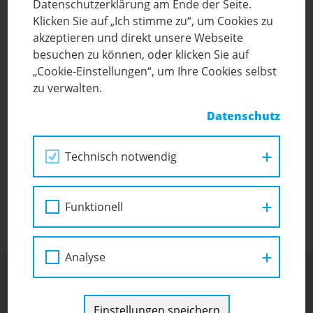
Datenschutzerklärung am Ende der Seite.
Klicken Sie auf „Ich stimme zu“, um Cookies zu
akzeptieren und direkt unsere Webseite
29
besuchen zu können, oder klicken Sie auf
/ SEP 2025
„Cookie-Einstellungen“, um Ihre Cookies selbst
Herzlich willkommen auf unserer
zu verwalten.
neuen Website!
Datenschutz
Wir freuen uns, unsere frisch gestaltete Internetseite
präsentieren zu können – inklusive neuem Logo, das
Technisch notwendig
unsere Arbeit und unsere Werte als inklusive Schule
widerspiegelt!
Funktionell
Analyse
Einstellungen speichern