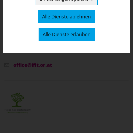
IFIT- und BeFIT: Inklusive Schulen
Alle Dienste ablehnen
Nordbahnstraße 36 / Stiege 2 / 6.2 1020 Wien
[
Auf der Karte anzeigen
]
Alle Dienste erlauben
01/919 50 10
office@ifit.or.at