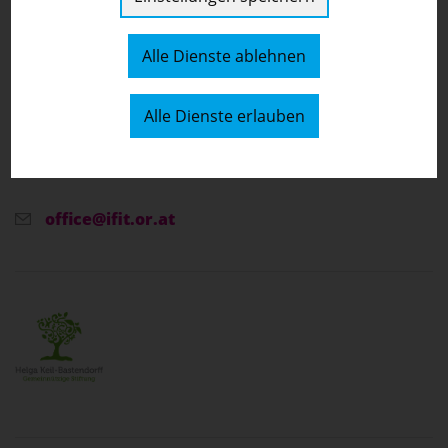
IFIT- und BeFIT: Inklusive Schulen
Alle Dienste ablehnen
Nordbahnstraße 36 / Stiege 2 / 6.2 1020 Wien
[
Auf der Karte anzeigen
]
Alle Dienste erlauben
01/919 50 10
office@ifit.or.at