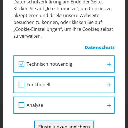
Datenschutzerklärung am Ende der Seite.
Klicken Sie auf „Ich stimme zu“, um Cookies zu
akzeptieren und direkt unsere Webseite
29
besuchen zu können, oder klicken Sie auf
/ SEP 2025
„Cookie-Einstellungen“, um Ihre Cookies selbst
Herzlich willkommen auf unserer
zu verwalten.
neuen Website!
Datenschutz
Wir freuen uns, unsere frisch gestaltete Internetseite
präsentieren zu können – inklusive neuem Logo, das
Technisch notwendig
unsere Arbeit und unsere Werte als inklusive Schule
widerspiegelt!
Funktionell
Analyse
Einstellungen speichern